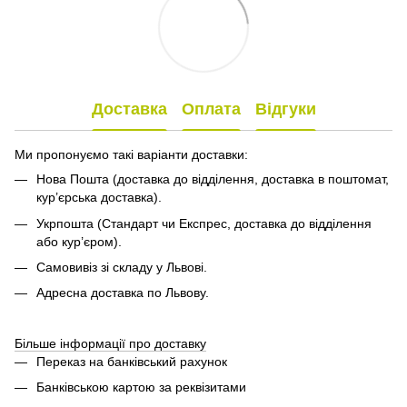
Доставка
Оплата
Відгуки
Ми пропонуємо такі варіанти доставки:
Нова Пошта (доставка до відділення, доставка в поштомат,
кур’єрська доставка).
Укрпошта (Стандарт чи Експрес, доставка до відділення
або кур’єром).
Самовивіз зі складу у Львові.
Адресна доставка по Львову.
Більше інформації про доставку
Переказ на банківський рахунок
Банківською картою за реквізитами