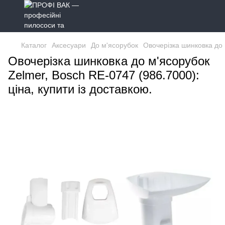
Каталог
Аксесуари
До м'ясорубок
Овочерізка шинковка до 
Овочерізка шинковка до м'ясорубок
Zelmer, Bosch RE-0747 (986.7000):
ціна, купити із доставкою.