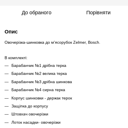
До обраного
Порівняти
Опис
Овочерізка-шинковка до м'ясорубок Zelmer, Bosch.
В комплекті:
Барабанчик №1 дрібна терка
Барабанчик №2 велика терка
Барабанчик №3 дрібна шинкова
Барабанчик №4 сирна терка
Корпус шинковки - держак терок
Защіпка до корпусу
Штовхач овочерізки
Лоток насадки- овочерізки