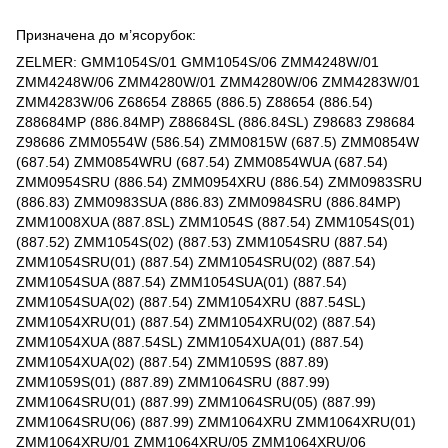
Призначена до м’ясорубок:
ZELMER: GMM1054S/01 GMM1054S/06 ZMM4248W/01
ZMM4248W/06 ZMM4280W/01 ZMM4280W/06 ZMM4283W/01
ZMM4283W/06 Z68654 Z8865 (886.5) Z88654 (886.54)
Z88684MP (886.84MP) Z88684SL (886.84SL) Z98683 Z98684
Z98686 ZMM0554W (586.54) ZMM0815W (687.5) ZMM0854W
(687.54) ZMM0854WRU (687.54) ZMM0854WUA (687.54)
ZMM0954SRU (886.54) ZMM0954XRU (886.54) ZMM0983SRU
(886.83) ZMM0983SUA (886.83) ZMM0984SRU (886.84MP)
ZMM1008XUA (887.8SL) ZMM1054S (887.54) ZMM1054S(01)
(887.52) ZMM1054S(02) (887.53) ZMM1054SRU (887.54)
ZMM1054SRU(01) (887.54) ZMM1054SRU(02) (887.54)
ZMM1054SUA (887.54) ZMM1054SUA(01) (887.54)
ZMM1054SUA(02) (887.54) ZMM1054XRU (887.54SL)
ZMM1054XRU(01) (887.54) ZMM1054XRU(02) (887.54)
ZMM1054XUA (887.54SL) ZMM1054XUA(01) (887.54)
ZMM1054XUA(02) (887.54) ZMM1059S (887.89)
ZMM1059S(01) (887.89) ZMM1064SRU (887.99)
ZMM1064SRU(01) (887.99) ZMM1064SRU(05) (887.99)
ZMM1064SRU(06) (887.99) ZMM1064XRU ZMM1064XRU(01)
ZMM1064XRU/01 ZMM1064XRU/05 ZMM1064XRU/06