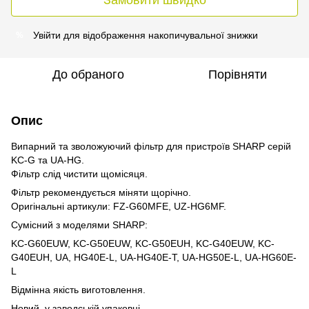
Увійти
для відображення накопичувальної знижки
%
До обраного
Порівняти
Опис
Випарний та зволожуючий фільтр для пристроїв SHARP серій
KC-G та UA-HG.
Фільтр слід чистити щомісяця.
Фільтр рекомендується міняти щорічно.
Оригінальні артикули: FZ-G60MFE, UZ-HG6MF.
Сумісний з моделями SHARP:
KC-G60EUW, KC-G50EUW, KC-G50EUH, KC-G40EUW, KC-
G40EUH, UA, HG40E-L, UA-HG40E-T, UA-HG50E-L, UA-HG60E-
L
Відмінна якість виготовлення.
Новий, у заводській упаковці.