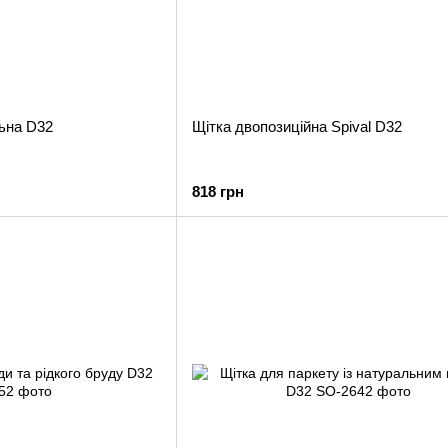
ьна D32
Щітка двопозиційна Spival D32
818 грн