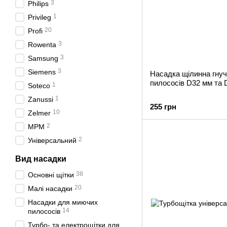
3
Philips
1
Privileg
20
Profi
3
Rowenta
3
Samsung
3
Siemens
Насадка щілинна гнуч
пилососів D32 мм та 
1
Soteco
1
Zanussi
255 грн
10
Zelmer
2
MPM
2
Універсальний
Вид насадки
38
Основні щітки
20
Малі насадки
Насадки для миючих
14
пилососів
Турбо- та електрощітки для