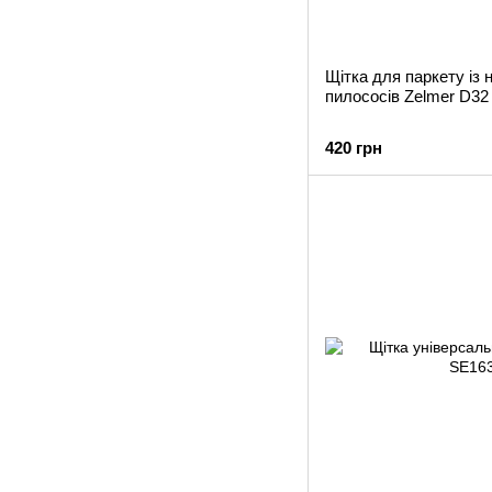
Щітка для паркету із
пилососів Zelmer D32
420 грн