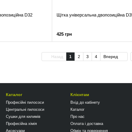
вопозиційна D32
Щітка універсальна двопозиційна D3
425 грн
Назад
1
2
3
4
Вперед
Каталог
Клієнтам
Професійні пилососи
Вхід до кабінету
Центральні пилососи
Каталог
Сушки для килимів
Про нас
Професійна хімія
Оплата і доставка
Аксесуари
Обмін та повернення