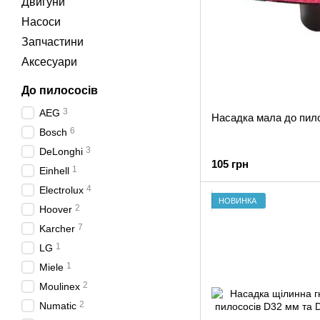
Двигуни
Насоси
Запчастини
Аксесуари
До пилососів
3
AEG
Насадка мала до пил
6
Bosch
3
DeLonghi
105 грн
1
Einhell
4
Electrolux
НОВИНКА
2
Hoover
7
Karcher
1
LG
1
Miele
2
Moulinex
2
Numatic