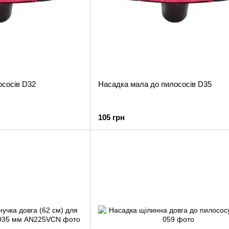
ососів D32
Насадка мала до пилососів D35
105 грн