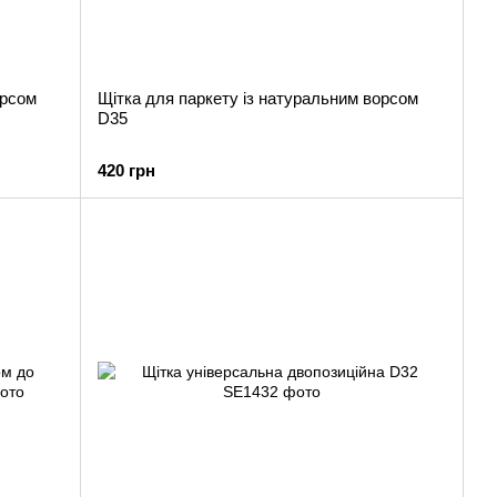
орсом
Щітка для паркету із натуральним ворсом
D35
420 грн