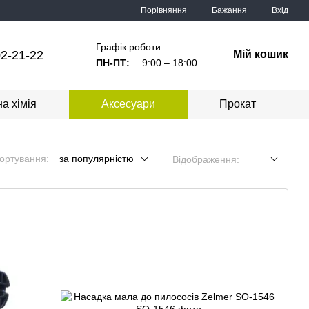
Порівняння
Бажання
Вхід
Графік роботи:
2-21-22
Мій кошик
ПН-ПТ:
9:00 – 18:00
а хімія
Аксесуари
Прокат
ортування:
за популярністю
Відображення: