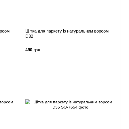
орсом
Щітка для паркету із натуральним ворсом
D32
490 грн