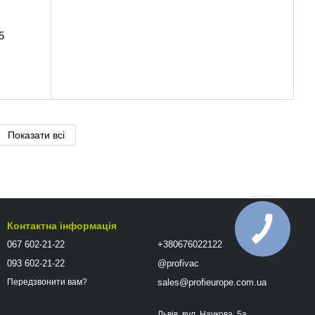
5
Показати всі
Контактна інформація
067 602-21-22
+380676022122
093 602-21-22
@profivac
sales@profieurope.com.ua
Передзвонити вам?
Львів, вул. Наукова, 5а