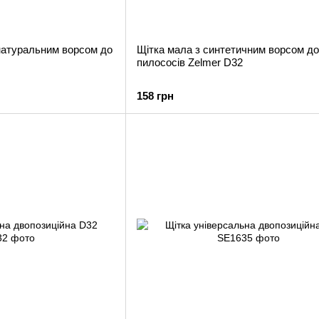
 натуральним ворсом до
Щітка мала з синтетичним ворсом до
пилососів Zelmer D32
158 грн