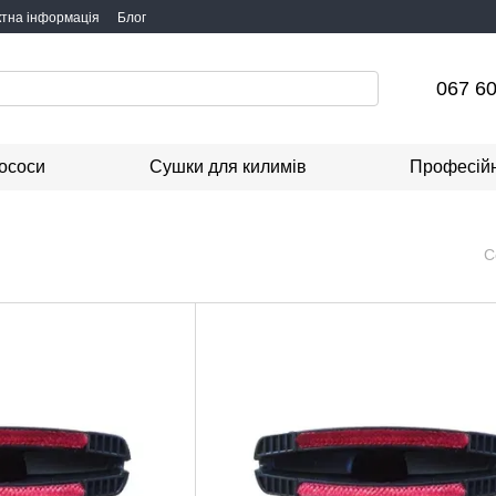
ктна інформація
Блог
067 60
ососи
Сушки для килимів
Професійн
С