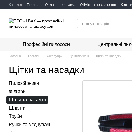
Перейти до основного контенту
Каталог
Про нас
Оплата і доставка
Обмін та повернення
Конта
Професійні пилососи
Центральні пил
Головна
Каталог
Аксесуари
До пилососів
Щітки та насадки
Щітки та насадки
Пилозбірники
Фільтри
Щітки та насадки
Шланги
Труби
Ручки та з'єднувачі