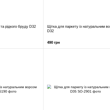
 та рідкого бруду D32
Щітка для паркету із натуральним в
D32
490 грн