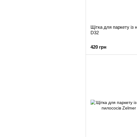
Щітка для паркету із
D32
420 грн