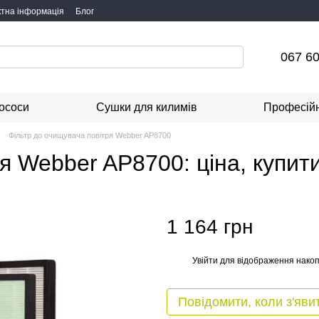
ктна інформація
Блог
067 60
ососи
Сушки для килимів
Професійн
Фільтр до очищувача повітря Webber AP8700
я Webber AP8700: ціна, купити
1 164 грн
Увійти
для відображення накоп
%
Повідомити, коли з'яви