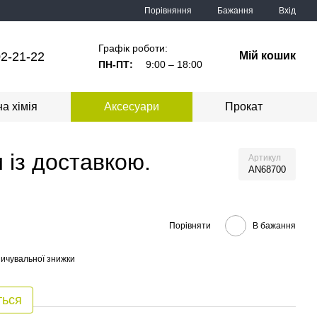
Порівняння
Бажання
Вхід
Графік роботи:
2-21-22
Мій кошик
ПН-ПТ:
9:00 – 18:00
а хімія
Аксесуари
Прокат
 із доставкою.
Артикул
AN68700
Порівняти
В бажання
ичувальної знижки
ться