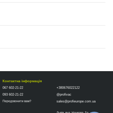
Контактна інформація
067 602-21-22
+380676022122
093 602-21-22
@profivac
sales@profieurope.com.ua
Передзвонити вам?
Львів, вул. Наукова, 5а