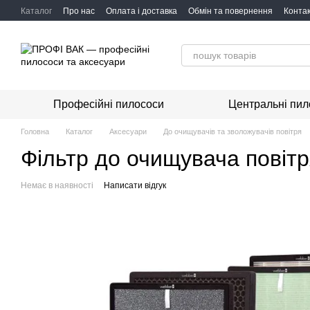
Перейти до основного контенту
Каталог
Про нас
Оплата і доставка
Обмін та повернення
Конта
Професійні пилососи
Центральні пил
Головна
Каталог
Аксесуари
До очищувачів та зволожувачів повітря
Фільтр до очищувача повітр
Немає в наявності
Написати відгук