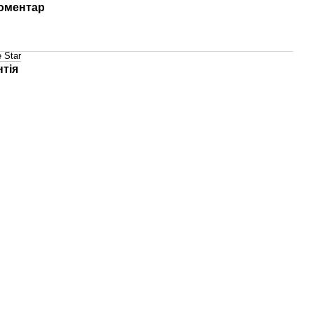
коментар
 Star
нтія