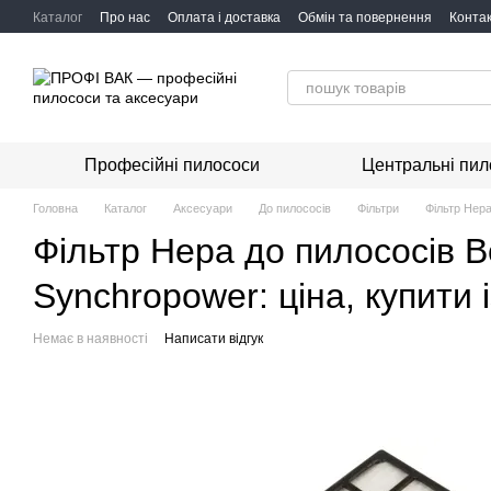
Перейти до основного контенту
Каталог
Про нас
Оплата і доставка
Обмін та повернення
Конта
Професійні пилососи
Центральні пил
Головна
Каталог
Аксесуари
До пилососів
Фільтри
Фільтр Hep
Фільтр Hepa до пилососів 
Synchropower: ціна, купити 
Немає в наявності
Написати відгук