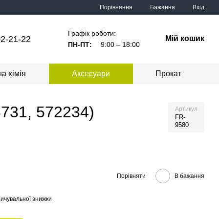
Порівняння
Бажання
Вхід
Графік роботи:
2-21-22
Мій кошик
ПН-ПТ:
9:00 – 18:00
а хімія
Аксесуари
Прокат
731, 572234)
Артикул
FR-
9580
Порівняти
В бажання
ичувальної знижки