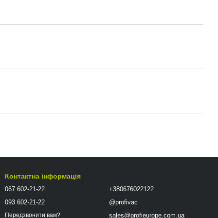
Контактна інформація
067 602-21-22
+380676022122
093 602-21-22
@profivac
sales@profieurope.com.ua
Передзвонити вам?