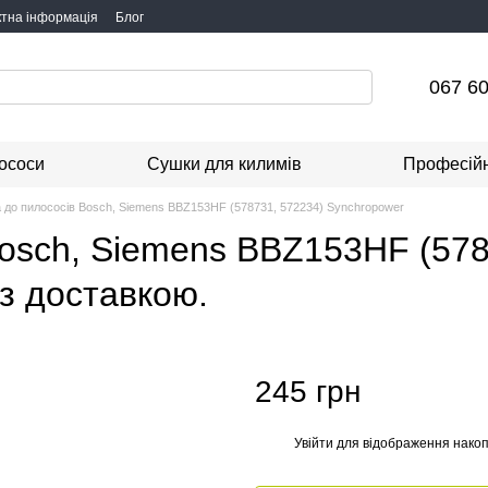
ктна інформація
Блог
067 60
ососи
Сушки для килимів
Професійн
a до пилососів Bosch, Siemens BBZ153HF (578731, 572234) Synchropower
Bosch, Siemens BBZ153HF (578
із доставкою.
245 грн
Увійти
для відображення накоп
%