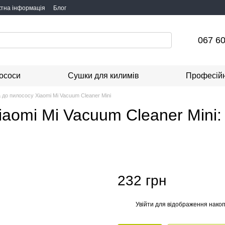
ктна інформація
Блог
067 60
ососи
Сушки для килимів
Професійн
 до пилососу Xiaomi Mi Vacuum Cleaner Mini
aomi Mi Vacuum Cleaner Mini: ц
232 грн
Увійти
для відображення накоп
%