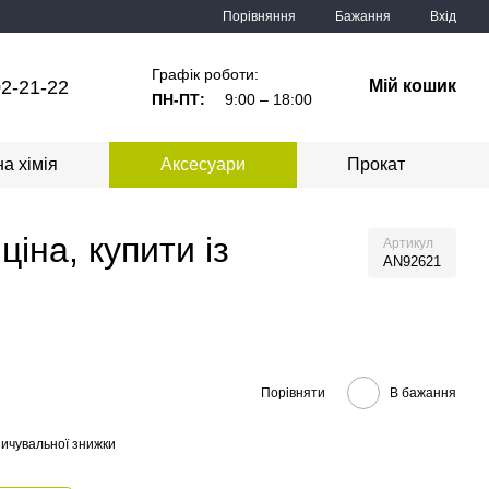
Порівняння
Бажання
Вхід
Графік роботи:
2-21-22
Мій кошик
ПН-ПТ:
9:00 – 18:00
а хімія
Аксесуари
Прокат
іна, купити із
Артикул
AN92621
Порівняти
В бажання
ичувальної знижки