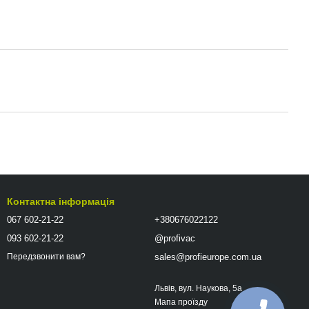
Контактна інформація
067 602-21-22
+380676022122
093 602-21-22
@profivac
sales@profieurope.com.ua
Передзвонити вам?
Львів, вул. Наукова, 5а
Мапа проїзду