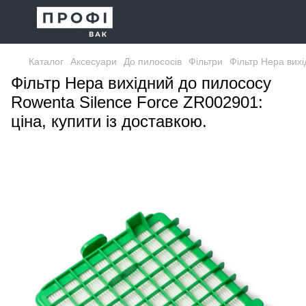
Каталог
Аксесуари
До пилососів
Фільтри
Фільтр Hepa вих
Фільтр Hepa вихідний до пилососу
Rowenta Silence Force ZR002901:
ціна, купити із доставкою.