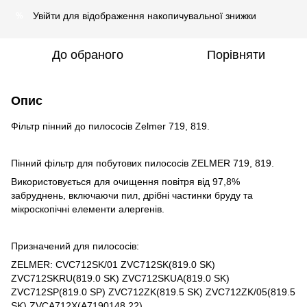
Увійти
для відображення накопичувальної знижки
%
До обраного
Порівняти
Опис
Фільтр пінний до пилососів Zelmer 719, 819.
Пінний фільтр для побутових пилососів ZELMER 719, 819.
Використовується для очищення повітря від 97,8%
забруднень, включаючи пил, дрібні частинки бруду та
мікроскопічні елементи алергенів.
Призначений для пилососів:
ZELMER: CVC712SK/01 ZVC712SK(819.0 SK)
ZVC712SKRU(819.0 SK) ZVC712SKUA(819.0 SK)
ZVC712SP(819.0 SP) ZVC712ZK(819.5 SK) ZVC712ZK/05(819.5
SK) ZVCA712X(A7190148.22)