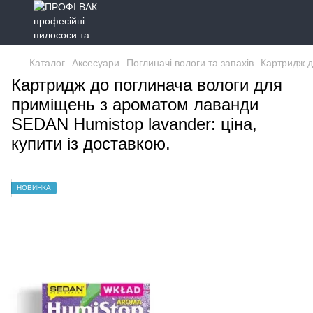
Каталог
Аксесуари
Поглиначі вологи та запахів
Картридж д
Картридж до поглинача вологи для
приміщень з ароматом лаванди
SEDAN Humistop lavander: ціна,
купити із доставкою.
НОВИНКА