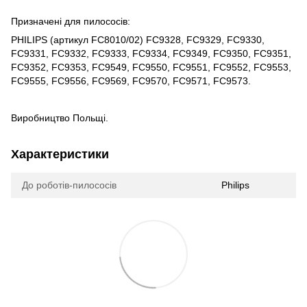
Призначені для пилососів:
PHILIPS (артикул FC8010/02) FC9328, FC9329, FC9330,
FC9331, FC9332, FC9333, FC9334, FC9349, FC9350, FC9351,
FC9352, FC9353, FC9549, FC9550, FC9551, FC9552, FC9553,
FC9555, FC9556, FC9569, FC9570, FC9571, FC9573.
Виробництво Польщі.
Характеристики
До роботів-пилососів
Philips