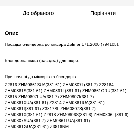
До обраного
Порівняти
Опис
Насадка блендерна до міксера Zelmer 171.2000 (794105).
Блендерна ніжка (насадка) для пюре.
Призначені до міксерів та блендерів:
Z2816 ZHM0861SUA(381.61) ZHM0807L(381.7) Z28164
ZHM0861S(381.61) ZHM0861L(381.61) ZHM0861GRU(381.61)
Z3815 ZHM0807LUA(381.7) ZHM0807I(381.7)
ZHM0861XUA(381.61) Z2814 ZHM0861IUA(381.61)
ZHM0861I(381.61) Z3817SL ZHM0807S(381.7)
ZHM0861X(381.61) Z2818 ZHM0806S(381.6) ZHM0806L(381.6)
ZHM0807SUA(381.7) ZHM0861LUA(381.61)
ZHM0861GUA(381.61) Z3816NM.