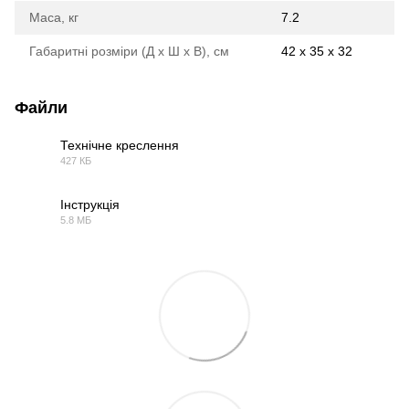
Маса, кг
7.2
Габаритні розміри (Д х Ш х В), см
42 x 35 x 32
Файли
Технічне креслення
427 КБ
PDF
Інструкція
5.8 МБ
PDF