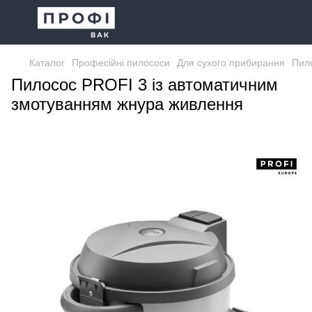
Каталог
Професійні пилососи
Для сухого прибирання
Пил
Пилосос PROFI 3 із автоматичним
змотуванням жнура живлення