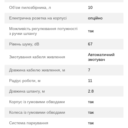
Об'єм пилозбірника, л
10
Електрична розетка на корпусі
опційно
Можливість регулювання потужності
так
з ручки шлангу
Рівень шуму, dB
67
Автоматичний
Змотування кабеля живлення
змотувач
Довжина кабелю живлення, м
7
Радіус роботи, м
11
Довжина шлангу, м
2.8
Корпус із гумовими обводами
так
Колеса із гумовими обводами
так
Система паркування
так