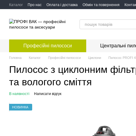
Перейти до основного контенту
Каталог
Про нас
Оплата і доставка
Обмін та повернення
Конта
Професійні пилососи
Центральні пил
Головна
Каталог
Професійні пилососи
Циклони
Пилосос PROFI 4
Пилосос з циклонним філь
та вологого сміття
В наявності
Написати відгук
НОВИНКА