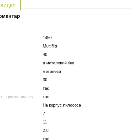
швидко
коментар
1450
Multifiltr
40
в металевий бак
металева
30
так
і з ручки шлангу
так
На корпус пилососа
7
11
2.8
так