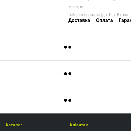
Маса, кг
Габаритні розміри (Д х Ш х В), см
Доставка
Оплата
Гара
Каталог
Клієнтам