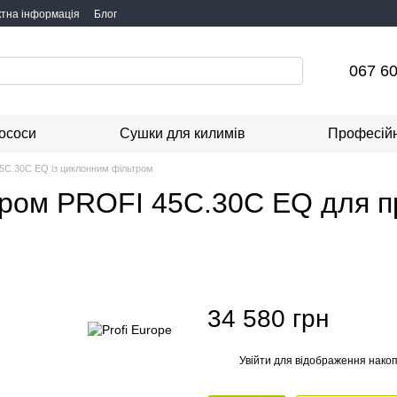
ктна інформація
Блог
067 60
ососи
Сушки для килимів
Професійн
5C.30C EQ із циклонним фільтром
тром PROFI 45C.30C EQ для п
34 580 грн
Увійти
для відображення накоп
%