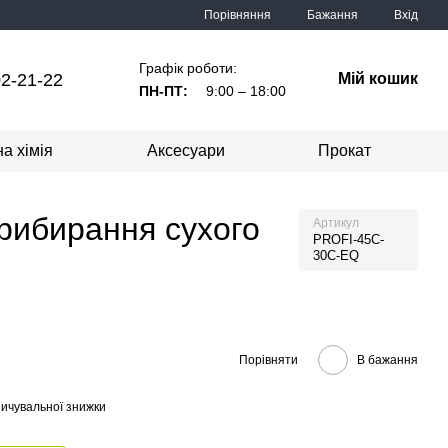
Порівняння
Бажання
Вхід
Графік роботи:
2-21-22
Мій кошик
ПН-ПТ:
9:00 – 18:00
а хімія
Аксесуари
Прокат
рибирання сухого
Артикул
PROFI-45C-
30C-EQ
Порівняти
В бажання
ичувальної знижки