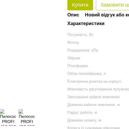
Купити
Замовити 
Опис
Новий відгук або 
Характеристики
Потужність, Вт
Фільтр
Розрідження, кПа
Збірник
Платформа
Об'єм пилозбірника, л
Електрична розетка на корпусі
Можливість регулювання потужност
Змотування кабеля живлення
Довжина кабелю живлення, м
Радіус роботи, м
Довжина шлангу, м
Колеса із гумовими обводами