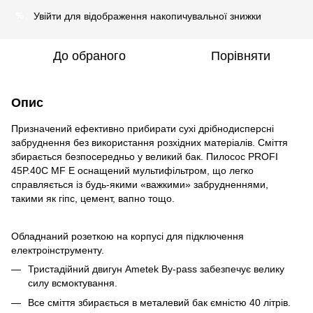
Увійти
для відображення накопичувальної знижки
%
До обраного
Порівняти
Опис
Призначений ефективно прибирати сухі дрібнодисперсні
забруднення без використання розхідних матеріалів. Сміття
збирається безпосередньо у великий бак. Пилосос PROFI
45P.40C MF E оснащений мультифільтром, що легко
справляється із будь-якими «важкими» забрудненнями,
такими як гіпс, цемент, вапно тощо.
Обладнаний розеткою на корпусі для підключення
електроінструменту.
Тристадійний двигун Ametek By-pass забезпечує велику
силу всмоктування.
Все сміття збирається в металевий бак ємністю 40 літрів.