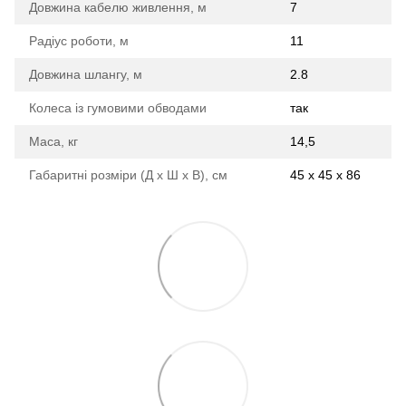
Довжина кабелю живлення, м
7
Радіус роботи, м
11
Довжина шлангу, м
2.8
Колеса із гумовими обводами
так
Маса, кг
14,5
Габаритні розміри (Д х Ш х В), см
45 x 45 x 86