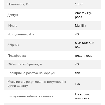
Потужність, Вт
1450
Ametek By-
Двигун
pass
Фільтр
Multifiltr
Розрідження, кПа
40
в металевий
Збірник
бак
Платформа
пластикова
Об'єм пилозбірника, л
40
Електрична розетка на корпусі
так
Можливість регулювання потужності з
так
ручки шлангу
На корпус
Змотування кабеля живлення
пилососа