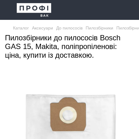
Каталог
Аксесуари
До пилососів
Пилозбірники
Пилозбірни
Пилозбірники до пилососів Bosch
GAS 15, Makita, поліпропіленові:
ціна, купити із доставкою.