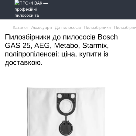
Каталог
Аксесуари
До пилососів
Пилозбірники
Пилозбірни
Пилозбірники до пилососів Bosch
GAS 25, AEG, Metabo, Starmix,
поліпропіленові: ціна, купити із
доставкою.