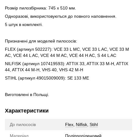
Розмір пилозбірника: 745 x 510 мм.
Одноразові, використовуються до повного наповнення.
5 штук в комплекті.
Призначені для моделей пилососів:
FLEX (артикул 502227): VCE 33 L MC, VCE 33 L AC, VCE 33 M
AC, VCE 44 L AC, VCE 44 M AC, VCE 44 H AC, S 44 L AC
NILFISK (артикул 107419593): ATTIX 33, ATTIX 33 M-H, ATTIX
44, ATTIX 44 M-H, VHS 40, VHS 42 M-H
STIHL (артикул 49015009009): SE 133 ME
Виготовлені в Польщі.
Характеристики
До пилососів
Flex
,
Nilfisk
,
Stihl
Матеріал
Поліпропіленовий