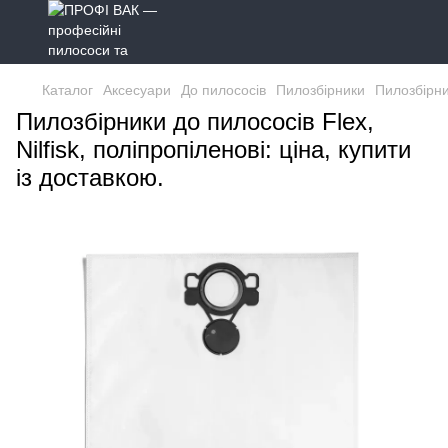
Каталог
Аксесуари
До пилососів
Пилозбірники
Пилозбірник
Пилозбірники до пилососів Flex,
Nilfisk, поліпропіленові: ціна, купити
із доставкою.