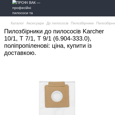
Каталог
Аксесуари
До пилососів
Пилозбірники
Пилозбірник
Пилозбірники до пилососів Karcher
10/1, T 7/1, T 9/1 (6.904-333.0),
поліпропіленові: ціна, купити із
доставкою.