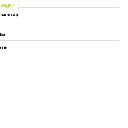
швидко
коментар
her
нтія