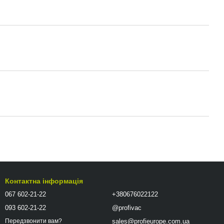
Контактна інформація
067 602-21-22
+380676022122
093 602-21-22
@profivac
sales@profieurope.com.ua
Передзвонити вам?