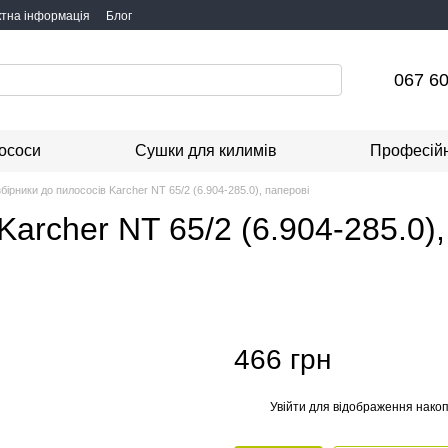
ктна інформація
Блог
067 60
ососи
Сушки для килимів
Професійн
бірники до пилососів Karcher NT 65/2 (6.904-285.0), паперові
archer NT 65/2 (6.904-285.0), 
466 грн
Увійти
для відображення накоп
%