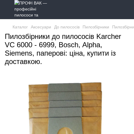
Каталог
Аксесуари
До пилососів
Пилозбірники
Пилозбірни
Пилозбірники до пилососів Karcher
VC 6000 - 6999, Bosch, Alpha,
Siemens, паперові: ціна, купити із
доставкою.