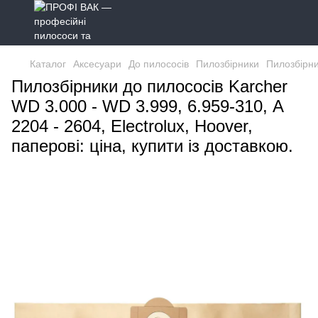
Каталог
Аксесуари
До пилососів
Пилозбірники
Пилозбірни
Пилозбірники до пилососів Karcher
WD 3.000 - WD 3.999, 6.959-310, А
2204 - 2604, Electrolux, Hoover,
паперові: ціна, купити із доставкою.