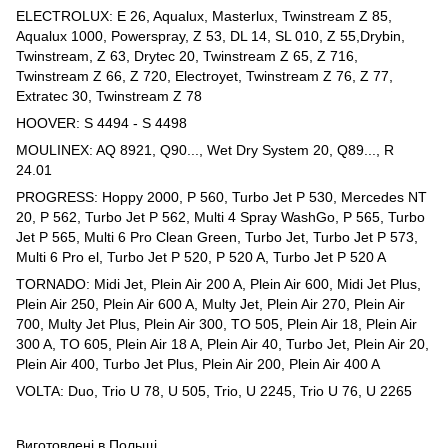
ELECTROLUX: E 26, Aqualux, Masterlux, Twinstream Z 85,
Aqualux 1000, Powerspray, Z 53, DL 14, SL 010, Z 55,Drybin,
Twinstream, Z 63, Drytec 20, Twinstream Z 65, Z 716,
Twinstream Z 66, Z 720, Electroyet, Twinstream Z 76, Z 77,
Extratec 30, Twinstream Z 78
HOOVER: S 4494 - S 4498
MOULINEX: AQ 8921, Q90..., Wet Dry System 20, Q89..., R
24.01
PROGRESS: Hoppy 2000, P 560, Turbo Jet P 530, Mercedes NT
20, P 562, Turbo Jet P 562, Multi 4 Spray WashGo, P 565, Turbo
Jet P 565, Multi 6 Pro Clean Green, Turbo Jet, Turbo Jet P 573,
Multi 6 Pro el, Turbo Jet P 520, P 520 A, Turbo Jet P 520 A
TORNADO: Midi Jet, Plein Air 200 A, Plein Air 600, Midi Jet Plus,
Plein Air 250, Plein Air 600 A, Multy Jet, Plein Air 270, Plein Air
700, Multy Jet Plus, Plein Air 300, TO 505, Plein Air 18, Plein Air
300 A, TO 605, Plein Air 18 A, Plein Air 40, Turbo Jet, Plein Air 20,
Plein Air 400, Turbo Jet Plus, Plein Air 200, Plein Air 400 A
VOLTA: Duo, Trio U 78, U 505, Trio, U 2245, Trio U 76, U 2265
Виготовлені в Польщі.