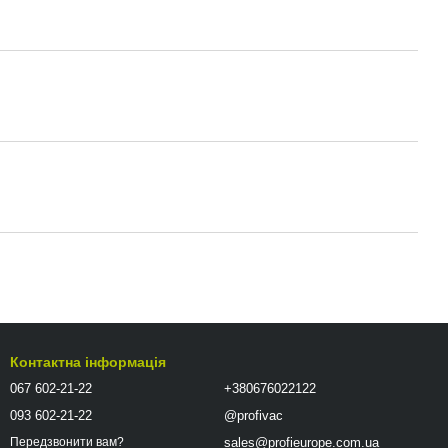
Контактна інформація
067 602-21-22
+380676022122
093 602-21-22
@profivac
sales@profieurope.com.ua
Передзвонити вам?