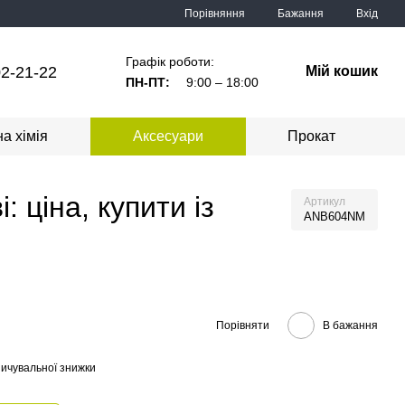
Порівняння
Бажання
Вхід
Графік роботи:
2-21-22
Мій кошик
ПН-ПТ:
9:00 – 18:00
а хімія
Аксесуари
Прокат
 ціна, купити із
Артикул
ANB604NM
Порівняти
В бажання
ичувальної знижки