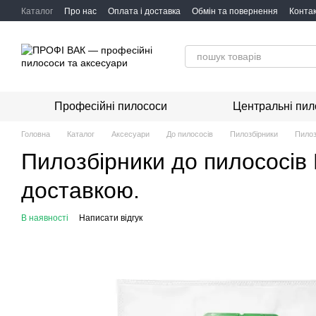
Перейти до основного контенту
Каталог
Про нас
Оплата і доставка
Обмін та повернення
Конта
Професійні пилососи
Центральні пил
Головна
Каталог
Аксесуари
До пилососів
Пилозбірники
Пилоз
Пилозбірники до пилососів N
доставкою.
В наявності
Написати відгук