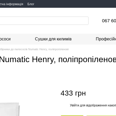
ктна інформація
Блог
067 60
ососи
Сушки для килимів
Професійн
бірники до пилососів Numatic Henry, поліпропіленові
umatic Henry, поліпропіленові:
433 грн
Увійти
для відображення накоп
%