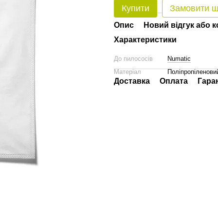
Купити
Замовити 
Опис
Новий відгук або 
Характеристики
До пилососів
Numatic
Матеріал
Поліпропіленови
Доставка
Оплата
Гара