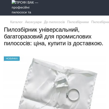
Каталог
Аксесуари
До пилососів
Пилозбірники
Пилозбірни
Пилозбірник універсальний,
багаторазовий для промислових
пилососів: ціна, купити із доставкою.
НОВИНКА