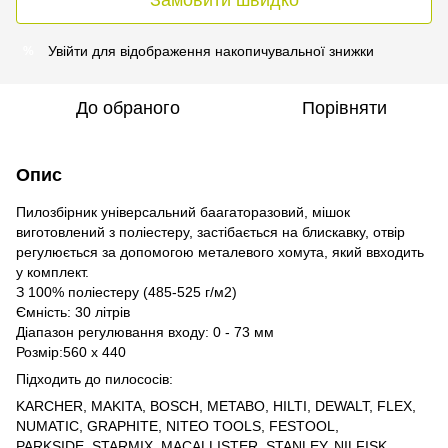
Увійти
для відображення накопичувальної знижки
%
До обраного
Порівняти
Опис
Пилозбірник універсальний баагаторазовий, мішок
виготовлений з поліестеру, застібається на блискавку, отвір
регулюється за допомогою металевого хомута, який ввходить
у комплект.
З 100% поліестеру (485-525 г/м2)
Ємність: 30 літрів
Діапазон регулювання входу: 0 - 73 мм
Розмір:560 x 440
Підходить до пилососів:
KARCHER, MAKITA, BOSCH, METABO, HILTI, DEWALT, FLEX,
NUMATIC, GRAPHITE, NITEO TOOLS, FESTOOL,
PARKSIDE, STARMIX, MACALLISTER, STANLEY, NILFISK