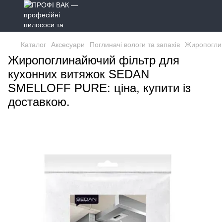
Каталог
Аксесуари
Поглиначі вологи та запахів
Жиропогли
Жиропоглинайючий фільтр для
кухонних витяжок SEDAN
SMELLOFF PURE: ціна, купити із
доставкою.